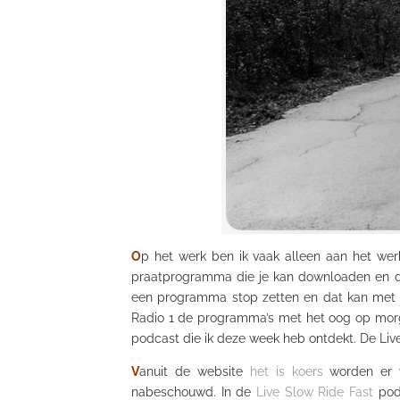
O
p het werk ben ik vaak alleen aan het werk
praatprogramma die je kan downloaden en daar
een programma stop zetten en dat kan met d
Radio 1 de programma’s met het oog op morgen
podcast die ik deze week heb ontdekt. De Li
V
anuit de website
het is koers
worden er v
nabeschouwd
. In de
Live Slow
Ride
Fast
podc