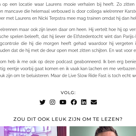
n op een locatie waar Laurens mooie verhalen bij heeft. Zo zitten 
een
mancave
die helemaal verbouwd is door collega wielrenner Karste
t meer met Laurens en Nicki Terpstra mee mag trainen omdat hij dan h
ielrennen maar ook zijn leven daar om heen. Hij vertelt hoe hij op 
ische spelen beleeft, dat hij liever de Elfstedentocht wint dan
Parijs
ngcontrole die hij die morgen heeft gehad waardoor hij vergeten
en dat de hij met de deur open moet zitten schijten. En wat voor ee
rom heb ik me ook op deze podcast geabonneerd. Ik ben erg benie
atig eentje voorbij gaat komen en ik vaak kan lachen en me verbazen o
uk zijn om te beluisteren. Maar de Live Slow
Ride
Fast
is toch echt we
VOLG:
ZOU DIT OOK LEUK ZIJN OM TE LEZEN?