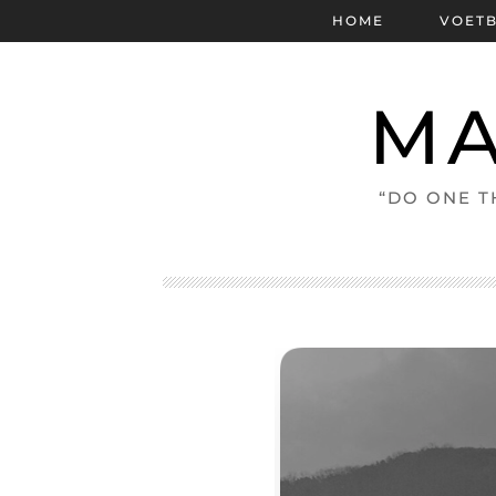
HOME
VOET
MA
“DO ONE T