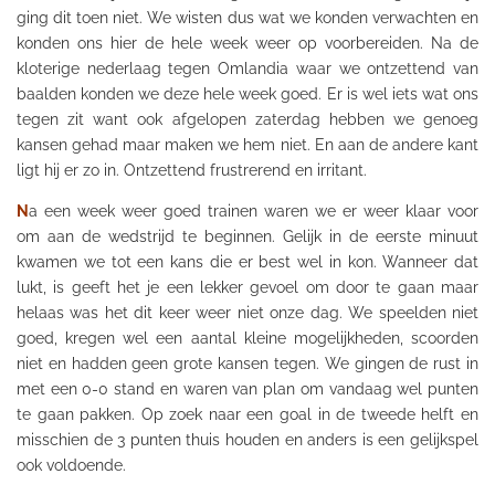
ging dit toen niet. We wisten dus wat we konden verwachten en
konden ons hier de hele week weer op voorbereiden. Na de
kloterige nederlaag tegen
Omlandia
waar we ontzettend van
baalden konden we deze hele week goed. Er is wel iets wat ons
tegen zit want ook afgelopen zaterdag hebben we genoeg
kansen gehad maar maken we hem niet. En aan de andere kant
ligt hij er zo in. Ontzettend frustrerend en irritant.
N
a een week weer goed trainen waren we er weer klaar voor
om aan de wedstrijd te beginnen. Gelijk in de eerste minuut
kwamen we tot een kans die er best wel in kon. Wanneer dat
lukt, is
geeft het je een lekker gevoel om door te gaan maar
helaas was het dit keer weer niet onze dag. We speelden niet
goed, kregen wel een aantal kleine mogelijkheden, scoorden
niet en hadden geen grote kansen tegen. We gingen de rust in
met een 0-0 stand en waren van plan om vandaag wel punten
te gaan pakken. Op zoek naar een
goal
in de tweede helft en
misschien de 3 punten thuis houden en anders is een gelijkspel
ook voldoende.