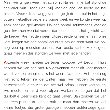
M
aar we gingen weer het schip in. Na een vrije bal stond de
aanvaller van Groen Geel vrij voor de
goal
en kopte de bal
binnen. Weer 1 kans weggeven en gelijk de bal bal in het netje
liggen. Hetzelfde liedje als vorige week en we konden weer op
zoek naar de gelijkmaker. Na een aantal scrimmages voor de
goal
kwamen we niet verder dan een schot in het gezicht van
de keeper. We hadden geen uitgespeelde kansen en aan onze
kant kregen we een aantal counters om de oren waar we ook
nog voor op moesten passen. Aan beide kanten vielen geen
goals
meer en dus stonden we weer met lege handen.
V
olgende week moeten we tegen koploper
SV
Bedum. Thuis
hebben we van hen met 1-0 gewonnen maar dit keer moeten
we uit voetballen en dus is het weer afwachten. Het loopt nog
niet echt lekker na de winter maar we hebben de eerste
seizoenshelft laten zien dat we wel prima kunnen voetballen.
We moeten er hard voor blijven werken en zorgen dat het
dubbeltje weer onze kant op gaat vallen. Dan zouden we van
iedereen punten af kunnen pakken maar dan moeten we wel
kleine foutjes die grote gevolgen hebben achterwege gaan