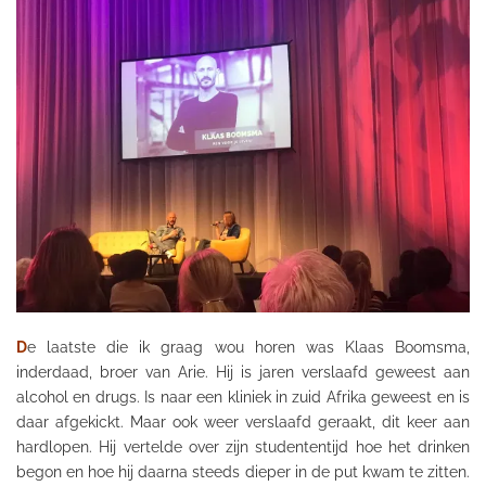
D
e laatste die ik graag wou horen was Klaas Boomsma,
inderdaad, broer van Arie. Hij is jaren verslaafd geweest aan
alcohol en drugs. Is naar een kliniek in zuid Afrika geweest en is
daar afgekickt. Maar ook weer verslaafd geraakt, dit keer aan
hardlopen. Hij vertelde over zijn studententijd hoe het drinken
begon en hoe hij daarna steeds dieper in de put kwam te zitten.