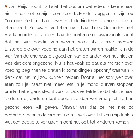
V
ivian Reijs mocht na Fajah het podium betreden. Ik kende haar
niet maar het schijnt een zeer bekende
vlogger
te zijn op
YouTube. Ze filmt haar leven met de kinderen en hoe ze die te
eten geeft. Ze kwam vertellen over haar boek Gezonder met
Viv
. Ik hoorde het aan en haalde
punten
eruit waarvan ik dacht
dat het wel handig kon wezen. Vaak als ik naar mensen
luisterde die over voeding aan het praten waren raakte ik in de
war. Van de ene was dit goed en van de ander kon het niet en
was dat echt ongezond. Nu is het vaak zo dat als mensen over
voeding beginnen te
praten ik
soms
dingen
opschrijf waarvan ik
denk dat het mij zou kunnen helpen. Door al het schrijven over
eten zou je haast niet meer iets in je mond durven stoppen
omdat het
ergens
slecht voor is. Ook vertelde ze dat als ze haar
kinderen bij anderen laat spelen ze dan wel vraagt of ze hun
Misschien
gezond eten wil geven.
dat ze het niet zo
bedoelde maar zo kwam het op mij wel over. Dit zou mij denk ik
wel een beetje te ver gaan mocht het ooit tot kinderen komen.