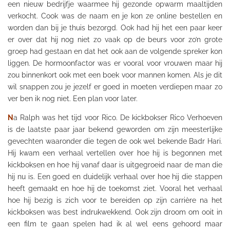
een nieuw bedrijfje waarmee hij gezonde opwarm maaltijden
verkocht. Cook was de naam en je kon ze online bestellen en
worden dan bij je thuis bezorgd. Ook had hij het een paar keer
er over dat hij nog niet zo vaak op de beurs voor zo’n grote
groep had gestaan en dat het ook aan de volgende spreker kon
liggen. De hormoonfactor was er vooral voor vrouwen maar hij
zou binnenkort ook met een boek voor mannen komen. Als je dit
wil snappen zou je jezelf er goed in moeten verdiepen maar zo
ver ben ik nog niet. Een plan voor later.
N
a Ralph was het tijd voor Rico. De kickbokser Rico Verhoeven
is de laatste paar jaar bekend geworden om zijn meesterlijke
gevechten waaronder die tegen de ook wel bekende
Badr
Hari
.
Hij kwam een verhaal vertellen over hoe hij is begonnen met
kickboksen en hoe hij vanaf daar is uitgegroeid naar de man die
hij nu is. Een goed en duidelijk verhaal over hoe hij die stappen
heeft gemaakt en hoe hij de toekomst ziet. Vooral het verhaal
hoe hij bezig is zich voor te bereiden op zijn carrière na het
kickboksen was best indrukwekkend. Ook zijn droom om
ooit
in
een film te gaan spelen had ik al wel eens gehoord maar