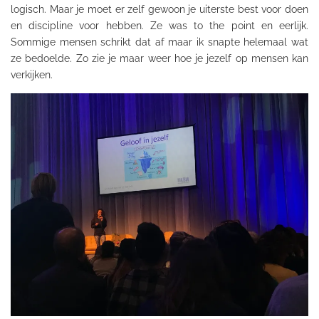
logisch. Maar je moet er zelf gewoon je uiterste best voor doen
en discipline voor hebben. Ze was
to
the
point
en eerlijk.
Sommige mensen schrikt dat af maar ik snapte helemaal wat
ze bedoelde. Zo zie je maar weer hoe je jezelf op mensen kan
verkijken.