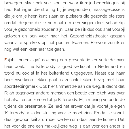
bewegen. Maar ook veel spullen waar ik mijn bedenkingen bij
had. Kettingen die straling bij je weghouden, massagekussens
die je om je heen kunt slaan en pleisters die gezonde pleisters
omdat degene die je normaal om een vinger doet schadelijk
voor je gezondheid zouden zijn. Daar ben ik dus ook snel voorbij
gelopen en ben weer naar het G
ezondheidstheater
gegaan
waar alle sprekers op het podium kwamen. Hiervoor zou ik er
nog wel een keer naar toe gaan.
F
ajah Lourens gaf ook nog een presentatie en vertelde over
haar boek. The K
illerbody
is goed verkocht in Nederland en
word nu ook al in het buitenland uitgegeven. Naast dat haar
boekenverkoop lekker
gaat is
ze ook lekker bezig met haar
sportkledingmerk. Ook hier timmert ze aan de weg. Ik dacht dat
Fajah tegenover andere mensen een beetje een bitch was over
het afvallen en komen tot je
Killerbody
. Mijn mening veranderde
tijdens de presentatie. Ze had het erover dat je vooral je eigen
‘
Killerbody
’ als doelstelling voor je moet zien. En dat je vanuit
daar gewoon keihard moet werken om daar aan te komen. Dat
het voor de ene een makkelijkere weg is dan voor een ander is