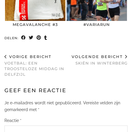
MEGAVALANCHE #3
#VARIARUN
DELEN:
VORIGE BERICHT
VOLGENDE BERICHT
VOETBAL: EEN
SKIËN IN WINTERBERG
TROOSTELOZE MIDDAG IN
DELFZIJL
GEEF EEN REACTIE
Je e-mailadres wordt niet gepubliceerd.
Vereiste velden zijn
gemarkeerd met
*
Reactie
*