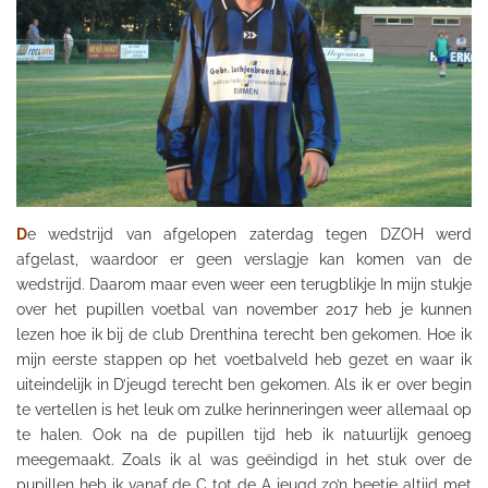
D
e wedstrijd van afgelopen zaterdag tegen
DZOH
werd
afgelast,
waardoor er geen verslagje kan komen van de
wedstrijd. Daarom maar even weer een
terugblikje
In mijn stukje
over het pupillen voetbal van november 2017 heb je kunnen
lezen hoe ik bij de club
Drenthina
terecht ben gekomen. Hoe ik
mijn eerste stappen op het voetbalveld heb gezet en waar ik
uiteindelijk in
D’jeugd
terecht ben gekomen. Als ik er over begin
te vertellen is het leuk om zulke herinneringen weer allemaal op
te halen. Ook na de pupillen tijd heb ik natuurlijk genoeg
meegemaakt. Zoals ik al was geëindigd in het stuk over de
pupillen heb ik vanaf de C tot de A jeugd zo’n beetje altijd met