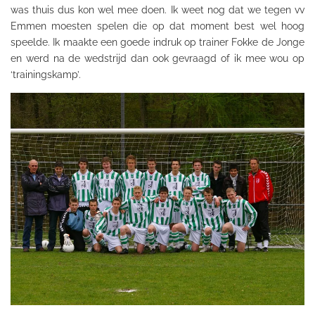
was thuis dus kon wel mee doen. Ik weet nog dat we tegen
vv
Emmen moesten spelen die op dat moment best wel hoog
speelde. Ik maakte een goede indruk op trainer Fokke de Jonge
en werd na de wedstrijd dan ook gevraagd of ik mee wou op
‘trainingskamp’.