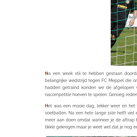
N
a een week stil te hebben gestaan door
belangrijke wedstrijd tegen FC Meppel die o
hadden getraind konden we de afgelopen 
nacompetitie hoeven te spelen. Genoeg reden
H
et was een mooie dag, lekker weer en het 
voetballen. Na een hele lange 1ste helft viel
meer aan doen omdat wanneer je de aftrap he
tikkie
gekregen maar je weet wel dat je nog een