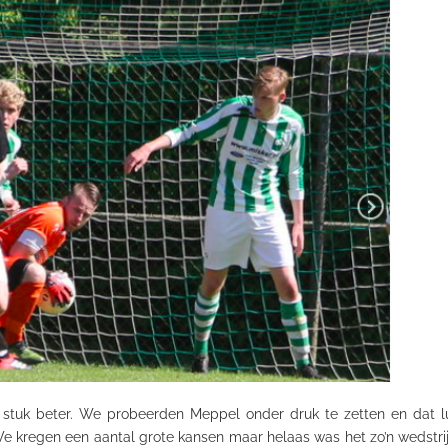
tuk beter. We probeerden Meppel onder druk te zetten en dat luk
 kregen een aantal grote kansen maar helaas was het zo’n wedstrijd