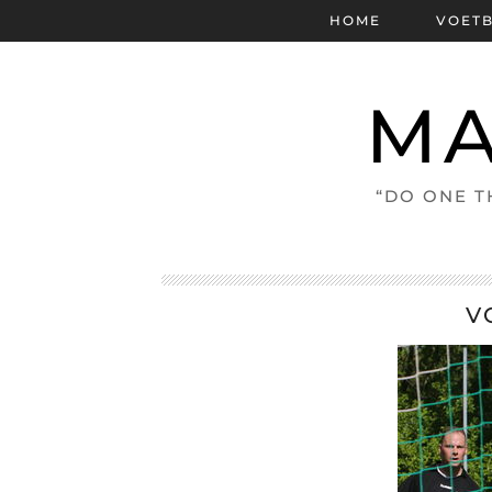
HOME
VOET
MA
“DO ONE T
V