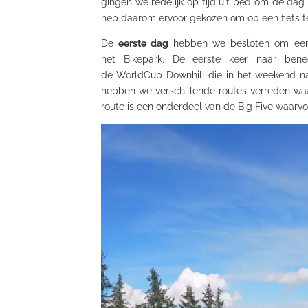
gingen we redelijk op tijd uit bed om de dag
heb daarom ervoor gekozen om op een fiets te
De
eerste dag
hebben we besloten om eers
het Bikepark. De eerste keer naar be
de WorldCup Downhill die in het weekend nad
hebben we verschillende routes verreden wa
route is een onderdeel van de Big Five waarv