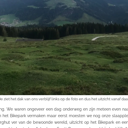
Je ziet het dak van ons verblijf links op de foto en dus het uitzicht vanaf daar
ng. We waren ongeveer een dag onderweg en zijn meteen even naar
 het Bikepark vermaken maar eerst moesten we nog onze slaapplek
rghut ver van de bewoonde wereld, uitzicht op het Bikepark en ee