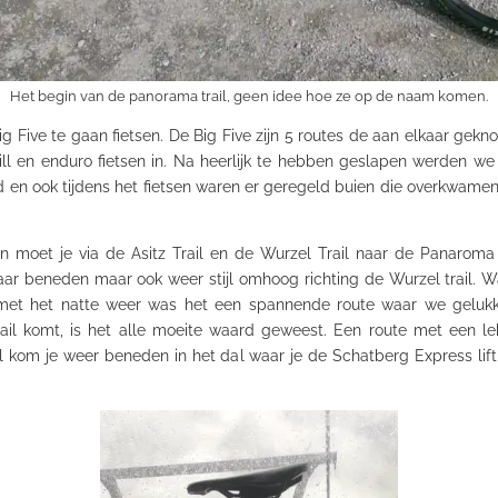
Het begin van de panorama trail, geen idee hoe ze op de naam komen.
Five te gaan fietsen. De Big Five zijn 5 routes de aan elkaar gekno
hill en enduro fietsen in. Na heerlijk te hebben geslapen werden w
d en ook tijdens het fietsen waren er geregeld buien die overkwa
oet je via de Asitz Trail en de Wurzel Trail naar de Panaroma Tr
jk naar beneden maar ook weer stijl omhoog richting de Wurzel trail. 
met het natte weer was het een spannende route waar we geluk
ail komt, is het alle moeite waard geweest. Een route met een lek
il kom je weer beneden in het dal waar je de Schatberg Express l