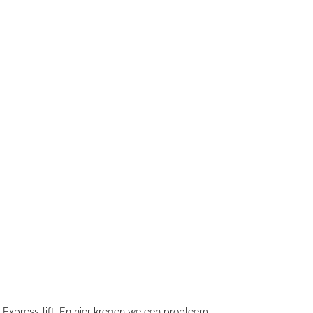
 Express lift. En hier kregen we een probleem.