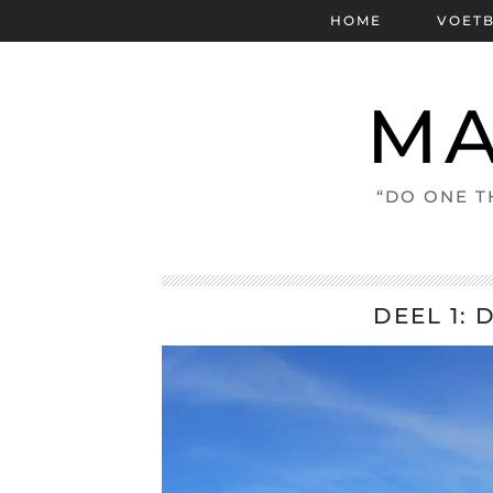
HOME
VOET
MA
“DO ONE T
DEEL 1: