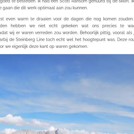
 goed te besteden. Ik had een Scott Ransom gehuurd bij de skilift. 
 gaan die dit werk optimaal aan zou kunnen.
t even warm te draaien voor de dagen die nog komen zouden.
neden hebben we niet echt gekeken wat ons precies te wa
at wij er waren verreden zou worden. Behoorlijk pittig, vooral als
arbij de Steinberg Line toch echt wel het hoogtepunt was. Deze r
oor we eigenlijk deze kant op waren gekomen.