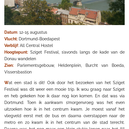
Datum
:
12-15 augustus
Vlucht:
Dortmund-Boedapest
Verblijf:
All Central Hostel
Hoogtepunt:
Sziget Festival, s’avonds langs de kade van de
Donau wandelen
Zien:
Parlementsgebouw, Heldenplein, Burcht van Boeda,
Vissersbastion
W
at een stad is dit! Ook door het bezoeken van het Sziget
Festival was dit weer een mooie trip.
Ik wou graag naar Sziget
en heb gekeken hoe ik daar nog kon komen. En dat was via
Dortmund.
Toen ik aankwam s’morgenvroeg was het even
uitzoeken hoe ik in het centrum kwam. Je moest vanaf het
vliegveld eerst met de bus en daarna overstappen naar de
metro en zo kwam ik in het centrum van de stad terecht.