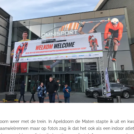
oorn weer met de trein. In Apeldoorn de Maten stapte ik uit en kwa
baanwielrennen maar op foto’s zag ik dat het ook als een indoor
atle