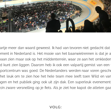
rtje meer dan waard geweest. Ik had van tevoren niet gedacht dat h
ement in Nederland is. Het mooie van het baanwielrennen is dat je
a
e baan zien maar ook op het middenterrein, waar ze aan het omklede
 kunt zien liggen. Daarom heb ik ook een valpartij gemist van een 
portcentrum
was goed. De Nederlanders werden naar voren geschre
 het leuk om te zien hoe het hele team mee leeft toen Wild en va
gen en het publiek ging ook uit zijn dak. Een superleuk evenemen
n zware versnelling op je fiets. Als je ziet hoe kapot de atleten ga
VOLG: