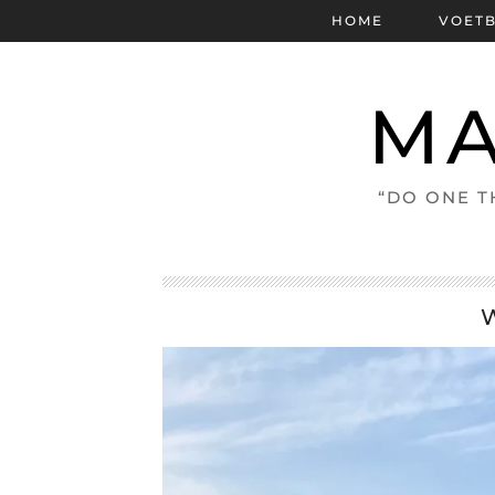
HOME
VOET
MA
“DO ONE T