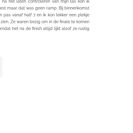
 na het laten controleren van mijn tas kon ik
moest maar dat was geen ramp. Bij binnenkomst
 pas vanaf half 7 en ik kon lekker een plekje
 zien. Ze waren bezig om in de finale te komen
at het na de finish altijd lijkt alsof ze rustig