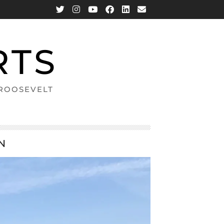
RTS
 ROOSEVELT
N