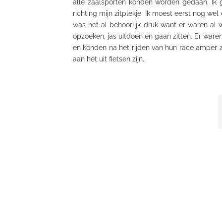
alle zaalsporten konden worden gedaan. Ik gi
richting mijn
zitplekje
. Ik moest eerst nog we
was het al behoorlijk druk want er waren al 
opzoeken, jas uitdoen en gaan zitten. Er ware
en konden na het rijden van hun race amper zelf
aan het uit fietsen zijn.