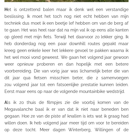
H
et is ontzettend balen maar ik denk wel een verstandige
beslissing. Ik moet het toch nog niet echt hebben van mijn
techniek dus moet ik een beetje lef hebben om van de berg af
te gaan. Het was heel raar dat na mijn val ik op eens alle kanten
op gleed met mijn fiets. Terwijl het daarvoor zo lekker ging. Ik
heb donderdag nog een paar
downh
ill routes gepakt maar
kreeg geen enkele keer het lekkere gevoel te pakken waarna ik
het wel mooi vond geweest. We gaan het volgend jaar gewoon
weer opnieuw proberen en dan hopelijk met een betere
voorbereiding. Die van vorig jaar was lichamelijk beter die van
dit jaar qua fietsen
misschien
beter, die 2 samenvoegen
zou volgend jaar tot een fatsoenlijke prestatie kunnen leiden.
Eerst maar eens op naar de volgende mountainbike wedstrijd.
A
ls ik zo thuis de filmpjes zie die voorbij komen van de
Megavalanche
baal ik er van dat ik niet naar beneden ben
gegaan. Hoe ze van de piste af knallen is iets wat ik graag had
willen doen. Ik heb volgend jaar meer tijd om voor te bereiden
op deze tocht. Meer dagen
Winterberg
,
Willingen
of de