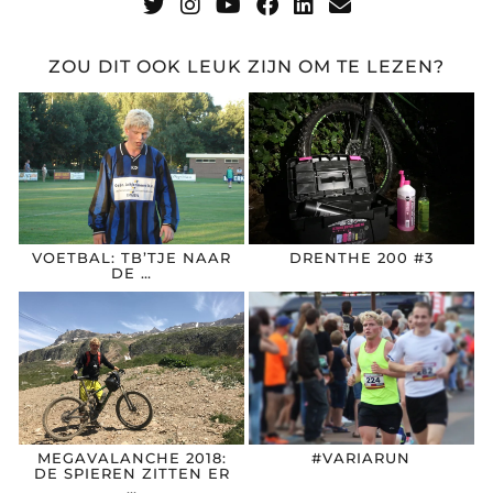
ZOU DIT OOK LEUK ZIJN OM TE LEZEN?
VOETBAL: TB’TJE NAAR
DRENTHE 200 #3
DE …
MEGAVALANCHE 2018:
#VARIARUN
DE SPIEREN ZITTEN ER
…