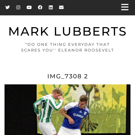
MARK LUBBERTS
“DO ONE THING EVERYDAY THAT
SCARES YOU'' ELEANOR ROOSEVELT
IMG_7308 2