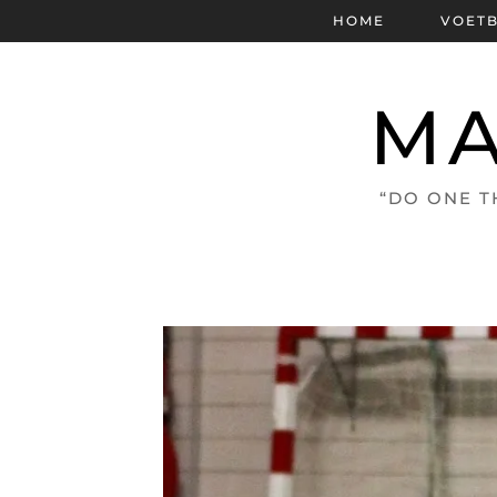
HOME
VOET
MA
“DO ONE T