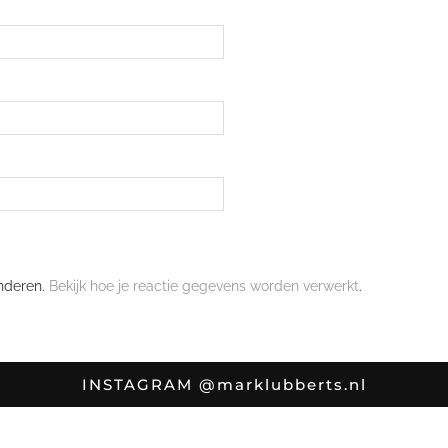
nderen.
Bekijk hoe je reactie gegevens worden verwerkt
.
INSTAGRAM
@marklubberts.nl