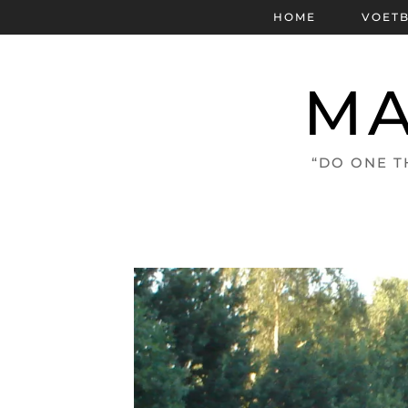
HOME
VOET
MA
“DO ONE T