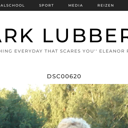
BALSCHOOL
SPORT
MEDIA
REIZEN
RK LUBBE
HING EVERYDAY THAT SCARES YOU'' ELEANOR
DSC00620