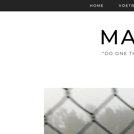
HOME
VOET
MA
“DO ONE T