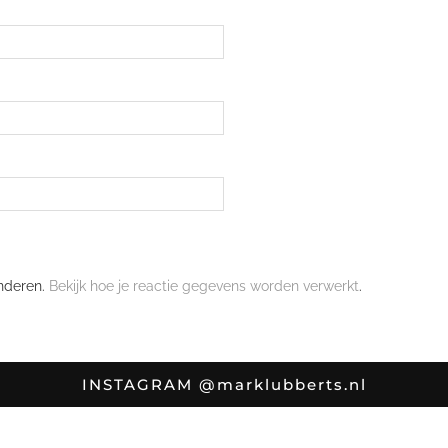
nderen.
Bekijk hoe je reactie gegevens worden verwerkt
.
INSTAGRAM
@marklubberts.nl