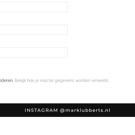
nderen.
Bekijk hoe je reactie gegevens worden verwerkt
.
INSTAGRAM
@marklubberts.nl