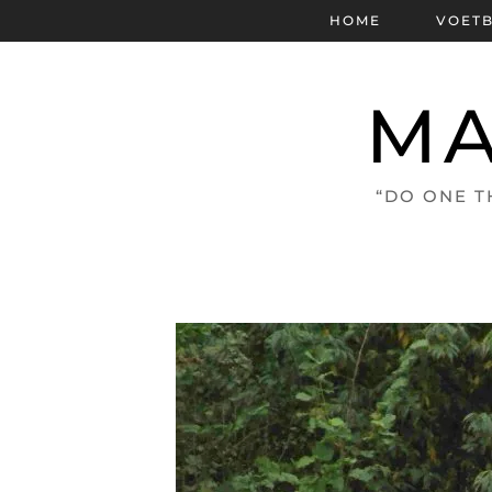
HOME
VOET
MA
“DO ONE T