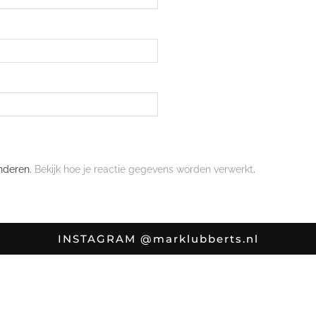
nderen.
Bekijk hoe je reactie gegevens worden verwerkt
.
INSTAGRAM
@marklubberts.nl