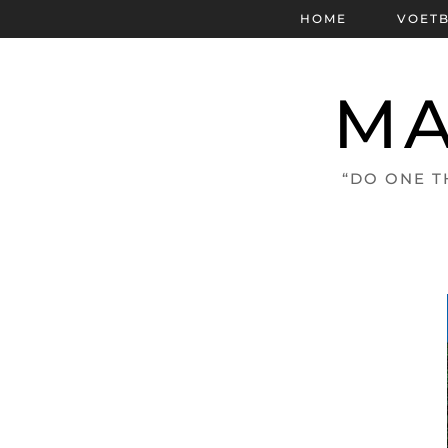
HOME
VOET
MA
“DO ONE T