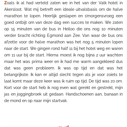
Z
oals ik al had verteld zaten we in het van der Valk hotel in
Akersloot. Wat mij betreft een ideale uitvalsbasis om de halve
marathon te lopen. Heerlijk geslapen en
s’morgensvroeg
een
goed ontbijt om van deze dag een succes te maken. We zaten
op 15 minuten van de bus in Heiloo die ons nog 10 minuten
verder bracht richting Egmond aan Zee. Van waar de bus ons
afzette voor de halve marathon was het nog 5 minuten lopen
naar de start. We gingen rond half 11 bij het hotel weg en waren
om 11 uur bij de start. Hierna moest ik nog bijna 2 uur wachten
maar het was prima weer en ik had me warm aangekleed dus
dat was geen probleem. Ik was op tijd en dat was het
belangrijkste. Ik kan er altijd slecht tegen als je voor zoiets te
laat komt maar deze keer was ik ruim op tijd. De tijd was zo om.
Kort voor de start heb ik nog even wat gerekt en gestrekt, mijn
jas en joggingbroek uit gedaan. Handschoenen aan, banaan in
de mond en op naar mijn startvak.