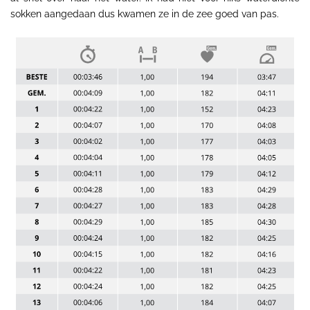
sokken aangedaan dus kwamen ze in de zee goed van pas.