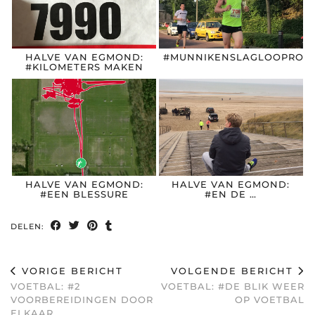
HALVE VAN EGMOND:
#MUNNIKENSLAGLOOPROU
#KILOMETERS MAKEN
HALVE VAN EGMOND:
HALVE VAN EGMOND:
#EEN BLESSURE
#EN DE …
DELEN:
VORIGE BERICHT
VOLGENDE BERICHT
VOETBAL: #2
VOETBAL: #DE BLIK WEER
VOORBEREIDINGEN DOOR
OP VOETBAL
ELKAAR