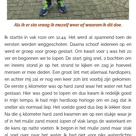
Als ik er sta vraag ik mezelf weer af waarom ik dit doe.
I
k startte in vak roze om 12.44. Het werd al spannend toen de
eersten werden weggeschoten. Daarna schoof iedereen op en
werd er groep voor groep gestart. Om kwart voor 1 was het zo
ver en begonnen we te lopen. De start ging snel, 2 bochten om
en ineens stond je op het strand te kijken en zag je hoeveel
mensen er mee deden. Een groot lint met allemaal hardlopers,
en achter mij zal er nog een keer zo’n lint voorbij zijn gekomen.
De eerste 5 kilometer was op hard zand waar het water net had
gestaan. Hier was goed te lopen en dus kwam ik redelijk goed
in mijn tempo, ik had mijn hardloop horloge om en zag dat ik
sneller als normaal liep. Het voelde goed dus liep ik lekker door.
Na die 5 kilometer hard zand kwamen we op een stukje waar je
of in het mulle zand moest lopen of vlak langs de waterkant en
de kans op natte voeten. Ik begon in het mulle zand maar stak
al snel over naar het water. Ik had niet voor niks waterdichte