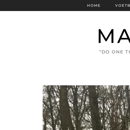
HOME
VOET
MA
“DO ONE T