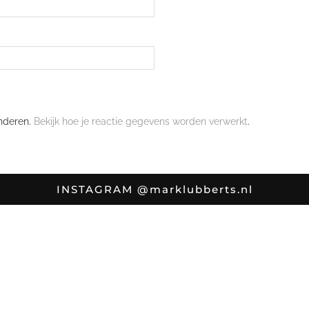
nderen.
Bekijk hoe je reactie gegevens worden verwerkt
.
INSTAGRAM
@marklubberts.nl