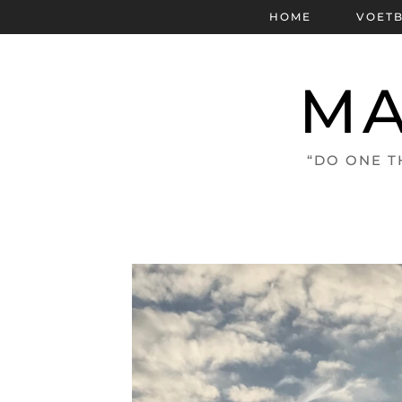
HOME
VOET
MA
“DO ONE T