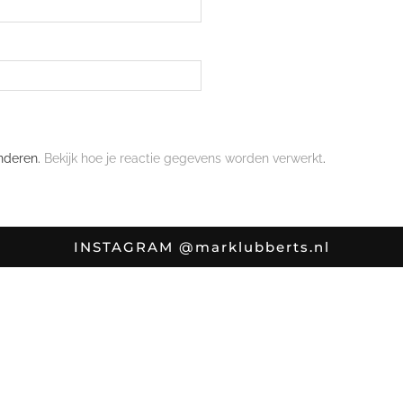
nderen.
Bekijk hoe je reactie gegevens worden verwerkt
.
INSTAGRAM
@marklubberts.nl