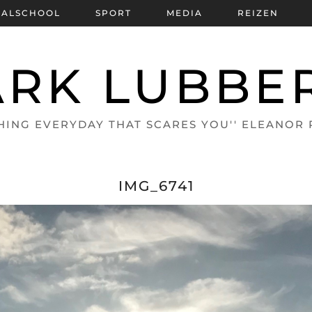
BALSCHOOL
SPORT
MEDIA
REIZEN
RK LUBBE
HING EVERYDAY THAT SCARES YOU'' ELEANOR
IMG_6741