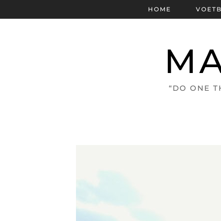
HOME
VOET
MA
“DO ONE T