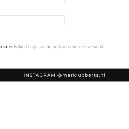
nderen.
Bekijk hoe je reactie gegevens worden verwerkt
.
INSTAGRAM
@marklubberts.nl