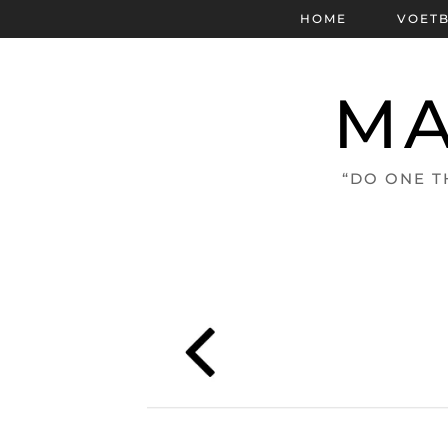
HOME
VOET
MA
“DO ONE T