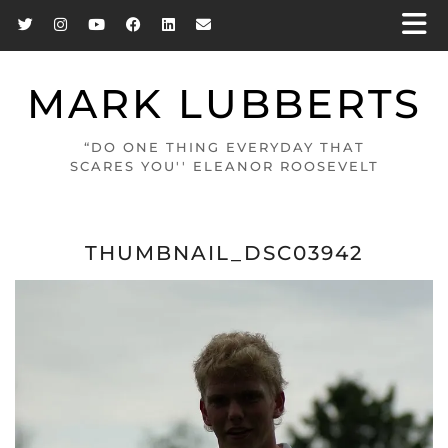
MARK LUBBERTS
“DO ONE THING EVERYDAY THAT
SCARES YOU'' ELEANOR ROOSEVELT
THUMBNAIL_DSC03942