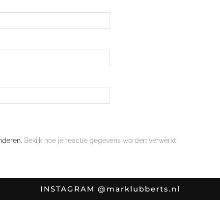
nderen.
Bekijk hoe je reactie gegevens worden verwerkt
.
INSTAGRAM
@marklubberts.nl