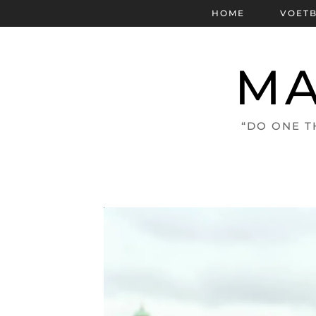
HOME
VOET
MA
“DO ONE T