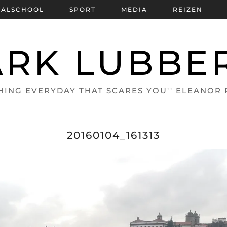
BALSCHOOL
SPORT
MEDIA
REIZEN
RK LUBBE
HING EVERYDAY THAT SCARES YOU'' ELEANOR
20160104_161313