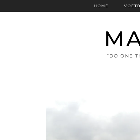
HOME
VOET
MA
“DO ONE T