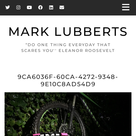
MARK LUBBERTS
“DO ONE THING EVERYDAY THAT
SCARES YOU'' ELEANOR ROOSEVELT
9CA6036F-60CA-4272-9348-
9E10C8AD54D9