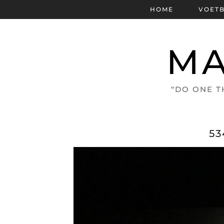
HOME
VOET
MA
“DO ONE T
53