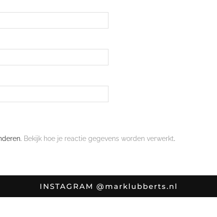
nderen.
Bekijk hoe je reactie gegevens worden verwerkt
.
INSTAGRAM
@marklubberts.nl