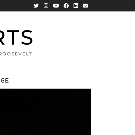
RTS
 ROOSEVELT
06E