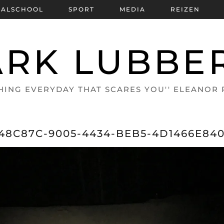
BALSCHOOL
SPORT
MEDIA
REIZEN
RK LUBBE
HING EVERYDAY THAT SCARES YOU'' ELEANOR
48C87C-9005-4434-BEB5-4D1466E84