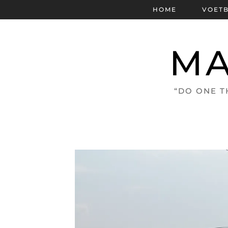
HOME
VOET
MA
“DO ONE T